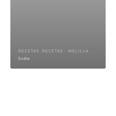
RECETAS
RECETAS - MELILLA
Sodra