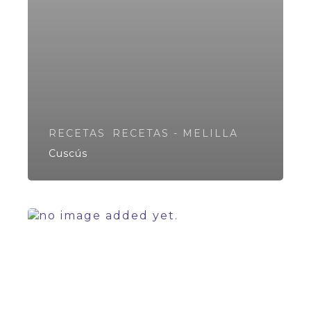
RECETAS
RECETAS - MELILLA
Cuscús