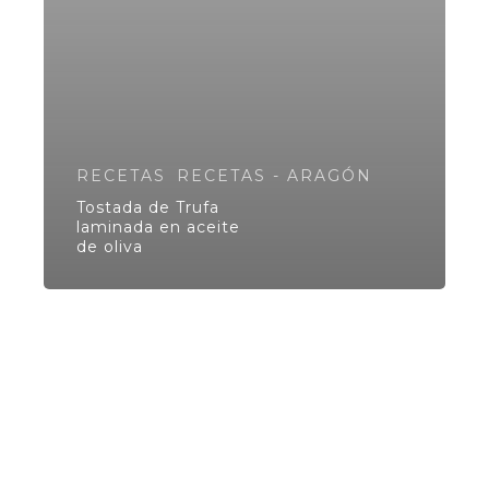
RECETAS
RECETAS - ARAGÓN
Tostada de Trufa
laminada en aceite
de oliva