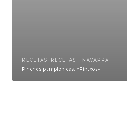
RECETAS
RECETAS - NAVARRA
Pinchos pamplonicas. «Pintxos»