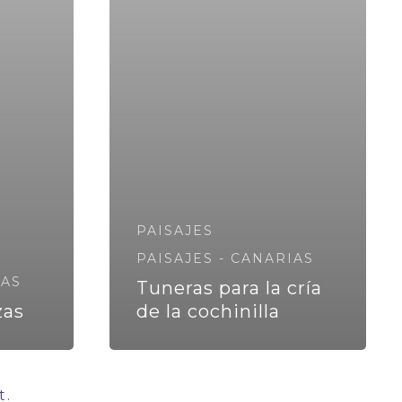
PAISAJES
PAISAJES - CANARIAS
IAS
Tuneras para la cría
zas
de la cochinilla