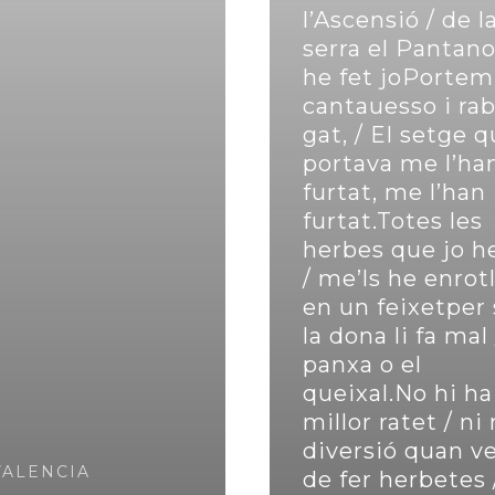
l’Ascensió / de l
serra el Pantano
he fet joPortem
cantauesso i rab
gat, / El setge 
portava me l’ha
furtat, me l’han
furtat.Totes les
herbes que jo he
/ me’ls he enrotl
en un feixetper 
la dona li fa mal 
panxa o el
queixal.No hi ha
millor ratet / n
diversió quan v
VALENCIA
de fer herbetes 