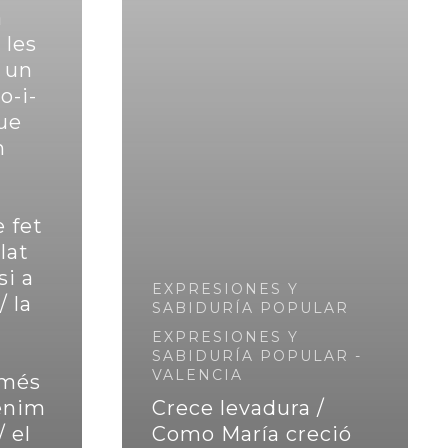
a
 les
 un
o-i-
que
n
 fet
lat
si a
EXPRESIONES Y
/ la
SABIDURÍA POPULAR
EXPRESIONES Y
SABIDURÍA POPULAR -
VALENCIA
i més
enim
Crece levadura /
/ el
Como María creció