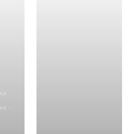
AR
AR -