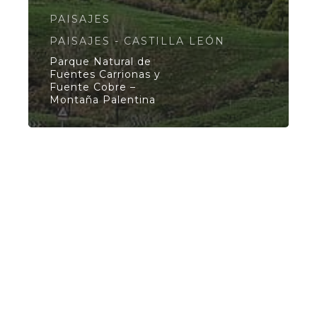
PAISAJES
PAISAJES - CASTILLA LEÓN
Parque Natural de
Fuentes Carrionas y
Fuente Cobre –
Montaña Palentina