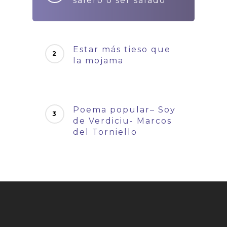
salero o ser salado
Estar más tieso que
la mojama
Poema popular– Soy
de Verdiciu- Marcos
del Torniello