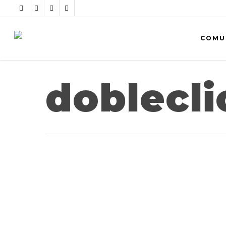
COMU
doblecli