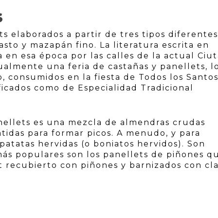
S
s elaborados a partir de tres tipos diferente
to y mazapán fino. La literatura escrita en
a en esa época por las calles de la actual Ciut
ualmente una feria de castañas y panellets, l
, consumidos en la fiesta de Todos los Santos
ificados como de Especialidad Tradicional
anellets es una mezcla de almendras crudas
atidas para formar picos. A menudo, y para
atatas hervidas (o boniatos hervidos). Son
más populares son los panellets de piñones q
t recubierto con piñones y barnizados con cl