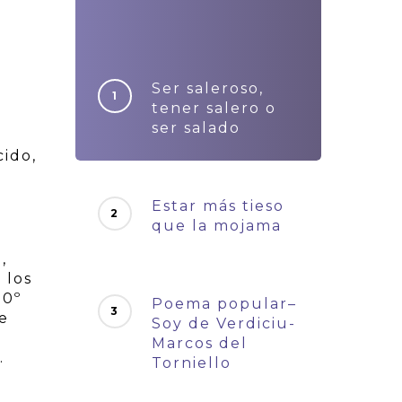
Ser saleroso,
tener salero o
ser salado
cido,
Estar más tieso
que la mojama
,
 los
50º
Poema popular–
de
Soy de Verdiciu-
Marcos del
.
Torniello