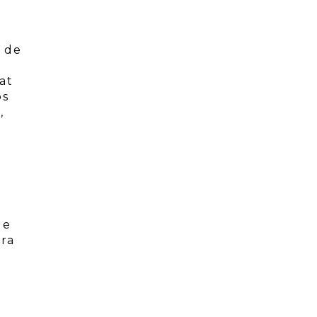
s de
at
os
,
ue
ara