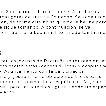
, 6 de harina, 1 litro de leche, 4 cucharadas 
 unas gotas de anís de Chinchón. Se echa un 
bien, de forma que no se queme la harina po
e sigue tostando. A continuación, se va
o si fuera una bechamel. Se añade también 
S
ecer los jóvenes de Redueña se reunían en la
icas hacían estas «gachas dulces» y después s
 el Ayuntamiento con la participación
za y gestiona la celebración de todas estas
ción de los vecinos locales públicos. Así, han
cer» pero las pueches siguen siendo un espac
vierno.