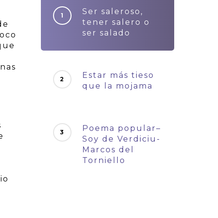
Ser saleroso,
tener salero o
de
ser salado
poco
rque
unas
Estar más tieso
que la mojama
s
Poema popular–
e
Soy de Verdiciu-
Marcos del
Torniello
io