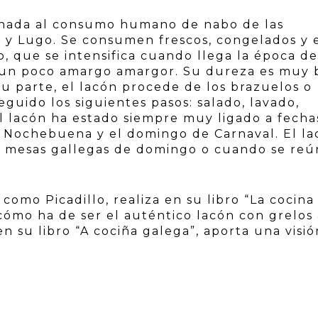
stinada al consumo humano de nabo de las
o y Lugo. Se consumen frescos, congelados y 
o, que se intensifica cuando llega la época de
y un poco amargo amargor. Su dureza es muy 
su parte, el lacón procede de los brazuelos o
guido los siguientes pasos: salado, lavado,
el lacón ha estado siempre muy ligado a fecha
 Nochebuena y el domingo de Carnaval. El la
s mesas gallegas de domingo o cuando se reú
omo Picadillo, realiza en su libro “La cocina
cómo ha de ser el auténtico lacón con grelos 
n su libro “A cociña galega”, aporta una visió