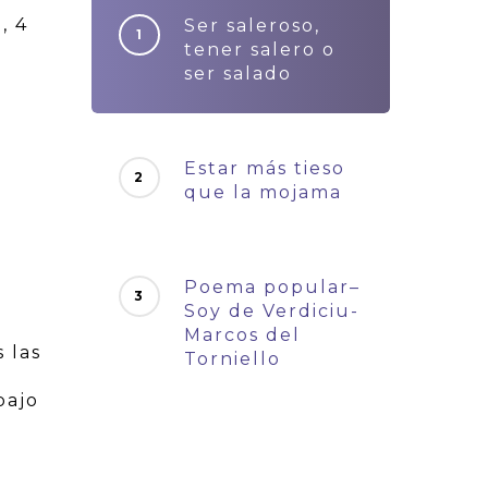
, 4
Ser saleroso,
tener salero o
ser salado
Estar más tieso
que la mojama
Poema popular–
Soy de Verdiciu-
Marcos del
 las
Torniello
bajo
s