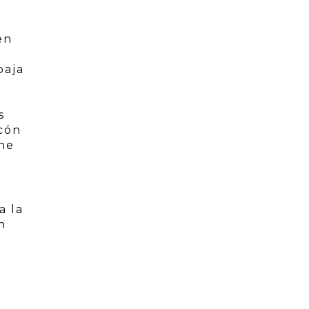
en
baja
s
cón
ne
a la
n