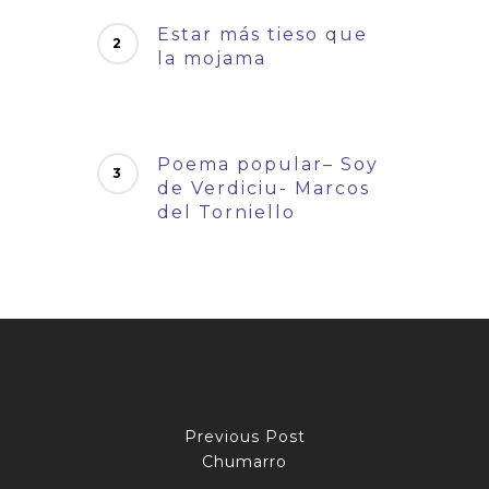
Estar más tieso que
la mojama
Poema popular– Soy
de Verdiciu- Marcos
del Torniello
Previous Post
Chumarro