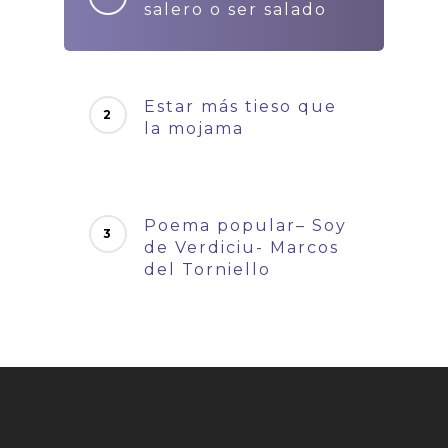
salero o ser salado
Estar más tieso que
la mojama
Poema popular– Soy
de Verdiciu- Marcos
del Torniello