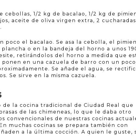
e cebollas, 1/2 kg de bacalao, 1/2 kg de pimie
jos, aceite de oliva virgen extra, 2 cucharada
.
 poco el bacalao. Se asa la cebolla, el pimien
la plancha o en la bandeja del horno a unos 19
site, retirándolos del horno a medida que e
se ponen en una cazuela de barro con un poc
proximadamente. Se añade el agua, se rectifi
os. Se sirve en la misma cazuela.
S
o de la cocina tradicional de Ciudad Real que
rasas de las chimeneas, lo que le daba otro
s convencionales de nuestras cocinas actual
 En muchas cocinas se prepara también con
ñaden a la última cocción. A quien le guste, 