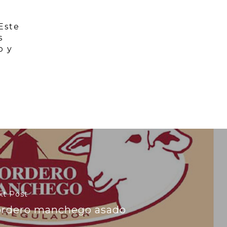
Este
s
o y
xt Post
rdero manchego asado