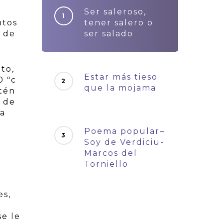
Ser saleroso,
ntos
tener salero o
s de
ser salado
to,
Estar más tieso
0 ºc
que la mojama
stén
o de
ca
Poema popular–
Soy de Verdiciu-
Marcos del
Torniello
es,
se le