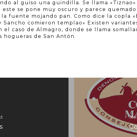
do al guiso una guindilla. Se llama «Tiznao»
ro este se pone muy oscuro y parece quemado
 la fuente mojando pan. Como dice la copla «
 y Sancho comieron templao» Existen variante
n el caso de Almagro, donde se llama somalla
las hogueras de San Antón.
st
Ne
s
Co