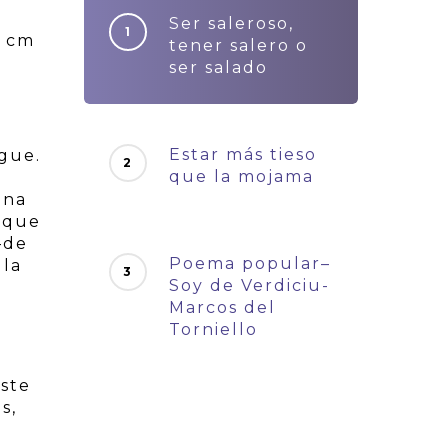
Ser saleroso,
0 cm
tener salero o
ser salado
Estar más tieso
gue.
que la mojama
una
s que
—de
Poema popular–
 la
Soy de Verdiciu-
Marcos del
Torniello
Este
s,