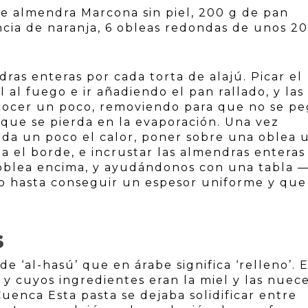
de almendra Marcona sin piel, 200 g de pan
ncia de naranja, 6 obleas redondas de unos 2
ras enteras por cada torta de alajú. Picar el
 al fuego e ir añadiendo el pan rallado, y las
 cocer un poco, removiendo para que no se pe
r que se pierda en la evaporación. Una vez
rda un poco el calor, poner sobre una oblea 
ta el borde, e incrustar las almendras entera
a oblea encima, y ayudándonos con una tabla 
o hasta conseguir un espesor uniforme y que
S
 ‘al-hasú’ que en árabe significa ‘relleno’. 
y cuyos ingredientes eran la miel y las nuece
enca Esta pasta se dejaba solidificar entre