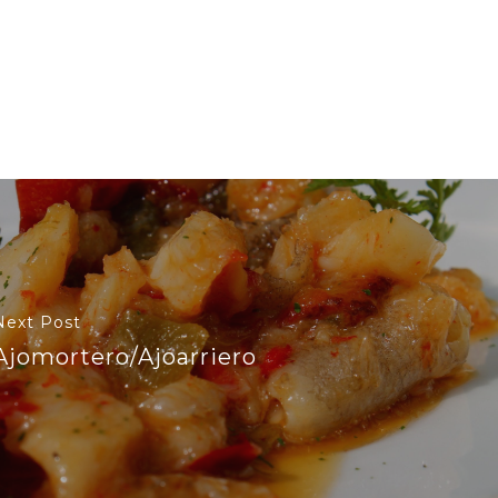
a
Next Post
Ajomortero/Ajoarriero