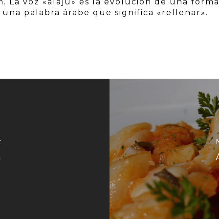
n. La voz «alajú» es la evolución de una form
una palabra árabe que significa «rellenar».
t
n