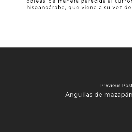
obleas, de manera parecida al turró
hispanoárabe, que viene a su vez de 
Previous Pos
Anguilas de mazapá