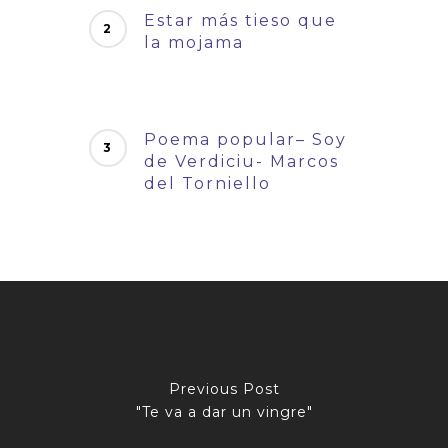
Estar más tieso que
la mojama
Poema popular– Soy
de Verdiciu- Marcos
del Torniello
Previous Post
"Te va a dar un vingre"