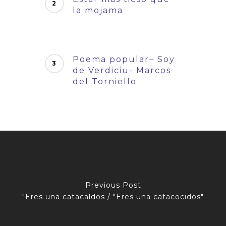
la mojama
Poema popular– Soy
de Verdiciu- Marcos
del Torniello
Previous Post
"Eres una catacaldos / "Eres una catacocidos"