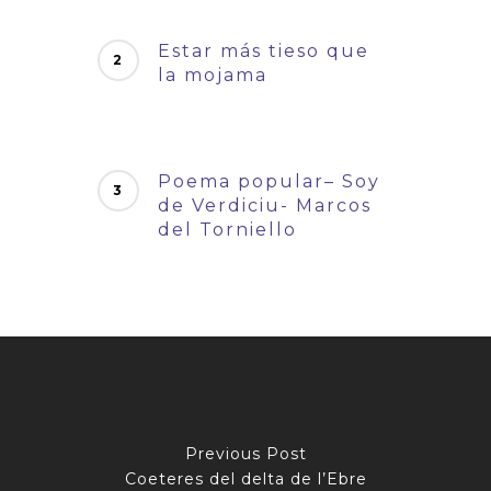
Estar más tieso que
la mojama
Poema popular– Soy
de Verdiciu- Marcos
del Torniello
Previous Post
Coeteres del delta de l’Ebre