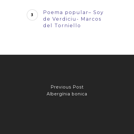
Poema popular– Soy
de Verdiciu- Marcos
del Torniello
Previous Post
Albergínia bonica