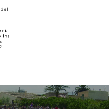
 del
rdia
lins
de
2,