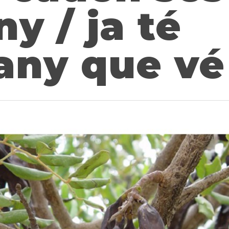
y / ja té
’any que vé