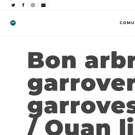
COMU
Bon arbr
garrover
garroves
/ Quan l