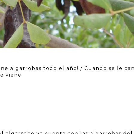
ene algarrobas todo el año! / Cuando se le can
ue viene
 el algarrobo ya cuenta con las algarrobas del