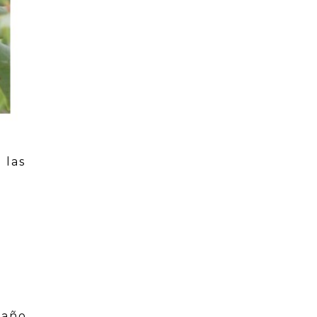
 las
 año