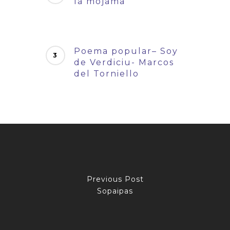
la mojama
Poema popular– Soy
de Verdiciu- Marcos
del Torniello
Previous Post
Sopaipas