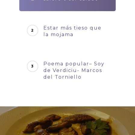
Estar más tieso que
la mojama
Poema popular– Soy
de Verdiciu- Marcos
del Torniello