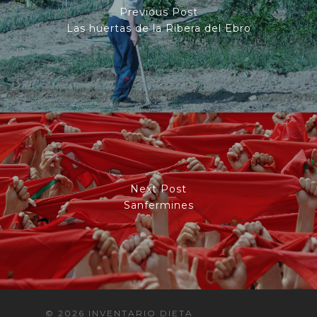
Previous Post
Las huertas de la Ribera del Ebro
Next Post
Sanfermines
© 2026 INVENTARIO DIETA