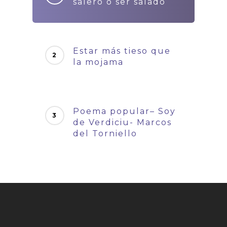
salero o ser salado
Estar más tieso que
la mojama
Poema popular– Soy
de Verdiciu- Marcos
del Torniello