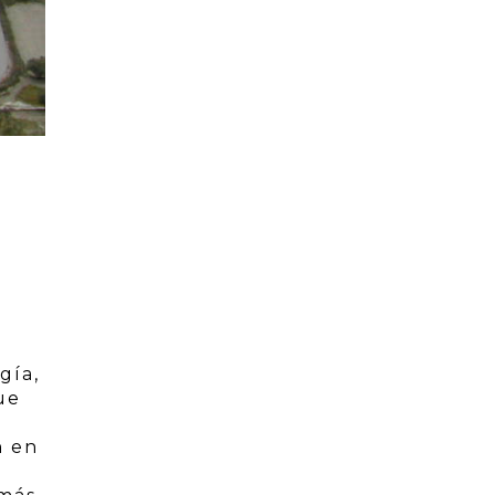
gía,
ue
n en