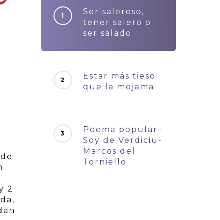
Ser saleroso,
tener salero o
ser salado
Estar más tieso
que la mojama
Poema popular–
Soy de Verdiciu-
Marcos del
 de
Torniello
n
y 2
ada,
rdan