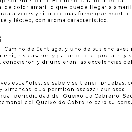
ligeramente ácido. El queso curado tiene la
, de color amarillo que puede llegar a amaril
dura a veces y siempre más firme que mantec
te y lácteo, con aroma característico.
S
del Camino de Santiago, y uno de sus enclaves
te siglos pasaron y pararon en el poblado y 
s, conocieron y difundieron las excelencias de
eyes españoles, se sabe y se tienen pruebas, 
 y Simancas, que permiten esbozar curiosos
anual periodicidad del Queixo do Cebreiro. S
o semanal del Queixo do Cebreiro para su con