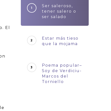
Ser saleroso,
tener salero o
ser salado
o. El
Estar más tieso
que la mojama
con
Poema popular–
Soy de Verdiciu-
Marcos del
Torniello
le