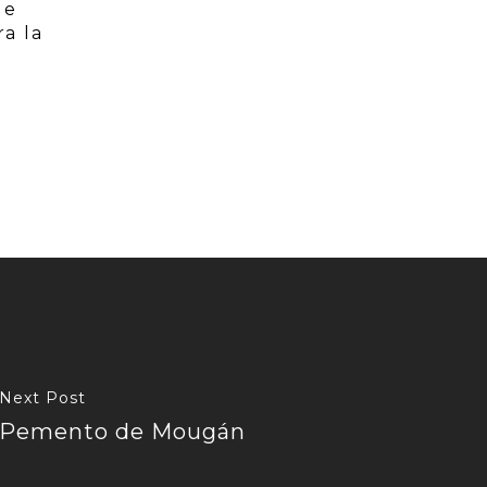
ue
ra la
Next Post
Pemento de Mougán