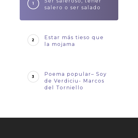
Ser saleroso, tener
salero o ser salado
Estar más tieso que
la mojama
Poema popular– Soy
de Verdiciu- Marcos
del Torniello