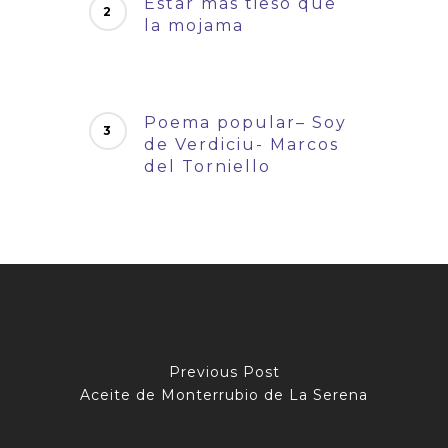
Estar más tieso que
la mojama
Poema popular– Soy
de Verdiciu- Marcos
del Torniello
Previous Post
Aceite de Monterrubio de La Serena