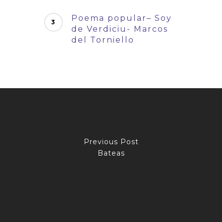
Poema popular– Soy
de Verdiciu- Marcos
del Torniello
Previous Post
Bateas