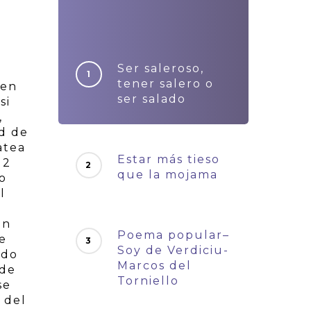
Ser saleroso,
tener salero o
 en
ser salado
si
,
ad de
atea
Estar más tieso
12
que la mojama
o
l
a
on
Poema popular–
e
Soy de Verdiciu-
ndo
Marcos del
 de
Torniello
se
 del