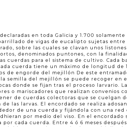
declaradas en toda Galicia y 1.700 solamente
rrillado de vigas de eucalipto sujetas entre 
do, sobre las cuales se clavan unos listones
 cortos, denominados puntones, con la finalid
as cuerdas para el sistema de cultivo. Cada b
cada cuerda tiene un máximo de longitud de 
sos de engorde del mejillón De este entramad
a semilla del mejillón se puede recoger en e
cas donde se fijan tras el proceso larvario. L
ores o mariscadores que realizan convenios c
tener de cuerdas colectoras que se cuelgan d
n de las larvas. El encordado se realiza adosa
ededor de una cuerda y fijándola con una red
dhieran por medio del viso. En el encordado 
la por cada cuerda. Entre 4 ó 6 meses después