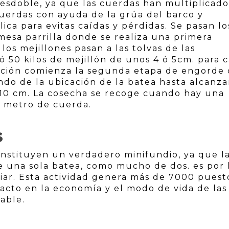
desdoble, ya que las cuerdas han multiplicado
 cuerdas con ayuda de la grúa del barco y
ca para evitas caídas y pérdidas. Se pasan lo
mesa parrilla donde se realiza una primera
 los mejillones pasan a las tolvas de las
 50 kilos de mejillón de unos 4 ó 5cm. para 
ación comienza la segunda etapa de engorde
do de la ubicación de la batea hasta alcanza
 10 cm. La cosecha se recoge cuando hay una
r metro de cuerda.
S
constituyen un verdadero minifundio, ya que l
de una sola batea, como mucho de dos. es por 
iar. Esta actividad genera más de 7000 puest
pacto en la economía y el modo de vida de las
able.