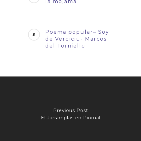
la mojama
Poema popular– Soy
de Verdiciu- Marcos
del Torniello
Previous Post
El Jarramplas en Piornal