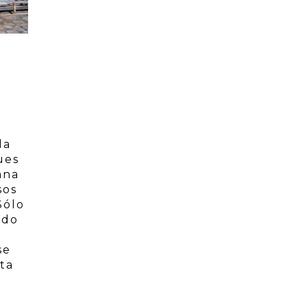
da
ues
ana
sos
Sólo
ndo
se
ita