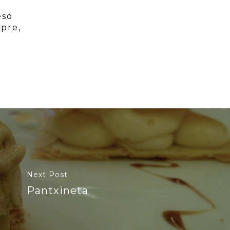
eso
mpre,
Next Post
Pantxineta