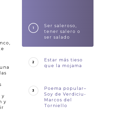
Ser saleroso,
tener salero o
ser salado
anco,
te
Estar más tieso
que la mojama
 una
las
o
s
Poema popular–
Soy de Verdiciu-
 y
Marcos del
n y
Torniello
ir