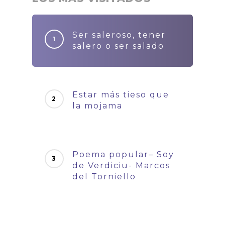
Ser saleroso, tener
salero o ser salado
Estar más tieso que
la mojama
Poema popular– Soy
de Verdiciu- Marcos
del Torniello