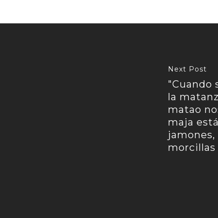
Next Post
"Cuando 
la matan
matao nos
maja está
jamones, 
morcillas