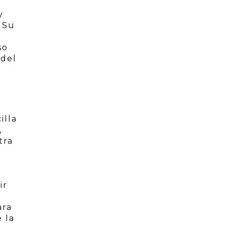
y
 Su
r
so
 del
illa
,
tra
ir
e
ara
 la