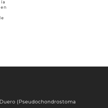
día
 en
de
l
 Duero (Pseudochondrostoma