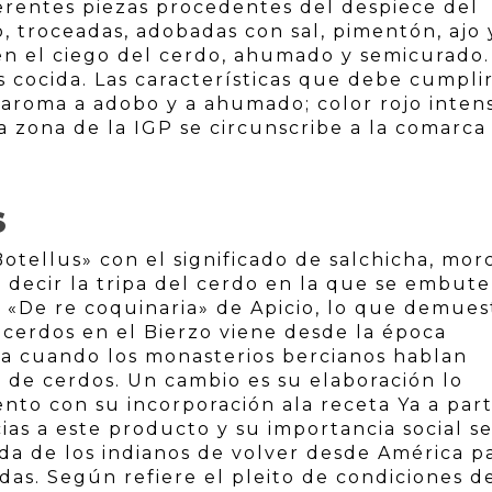
erentes piezas procedentes del despiece del
o, troceadas, adobadas con sal, pimentón, ajo 
en el ciego del cerdo, ahumado y semicurado.
cocida. Las características que debe cumpli
, aroma a adobo y a ahumado; color rojo inten
a zona de la IGP se circunscribe a la comarca
S
Botellus» con el significado de salchicha, morc
s decir la tripa del cerdo en la que se embute
 «De re coquinaria» de Apicio, lo que demues
 cerdos en el Bierzo viene desde la época
ia cuando los monasterios bercianos hablan
de cerdos. Un cambio es su elaboración lo
ento con su incorporación ala receta Ya a part
ias a este producto y su importancia social s
da de los indianos de volver desde América p
as. Según refiere el pleito de condiciones de