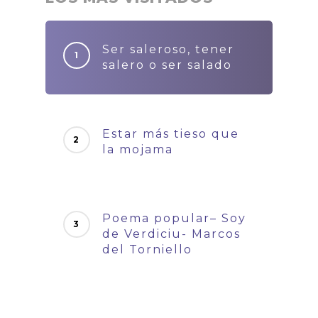
Ser saleroso, tener
salero o ser salado
Estar más tieso que
la mojama
Poema popular– Soy
de Verdiciu- Marcos
del Torniello