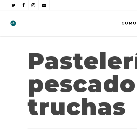
COMU
Pasteler
pescado 
truchas