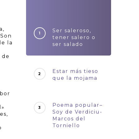
a,
Ser saleroso,
 Son
tener salero o
e la
ser salado
a de
Estar más tieso
que la mojama
abor
Poema popular–
l»
Soy de Verdiciu-
es,
Marcos del
Torniello
o