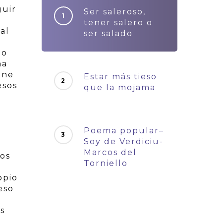
guir
Ser saleroso,
tener salero o
al
ser salado
do
na
ene
Estar más tieso
esos
que la mojama
Poema popular–
Soy de Verdiciu-
Marcos del
ros
Torniello
opio
eso
s