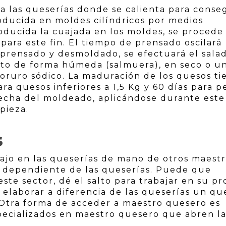
 a las queserías donde se calienta para conse
roducida en moldes cilíndricos por medios
ducida la cuajada en los moldes, se procede 
para este fin. El tiempo de prensado oscilará
l prensado y desmoldado, se efectuará el sala
nto de forma húmeda (salmuera), en seco o u
oruro sódico. La maduración de los quesos ti
ra quesos inferiores a 1,5 Kg y 60 días para p
 fecha del moldeado, aplicándose durante este
pieza.
S
ajo en las queserías de mano de otros maest
io dependiente de las queserías. Puede que
este sector, dé el salto para trabajar en su pr
 elaborar a diferencia de las queserías un qu
. Otra forma de acceder a maestro quesero es
pecializados en maestro quesero que abren la