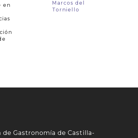
Marcos del
e en
Torniello
n
cias
ción
de
de Gastronomía de Castilla-