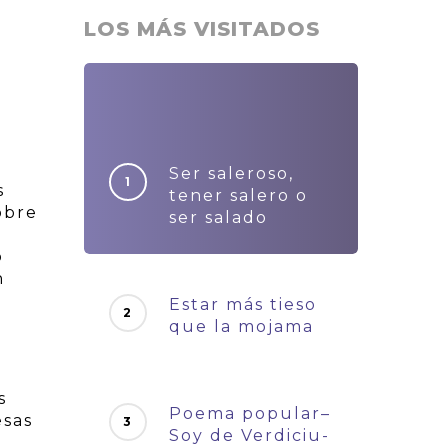
LOS MÁS VISITADOS
Ser saleroso,
s
tener salero o
obre
ser salado
o
n
Estar más tieso
que la mojama
s
Poema popular–
esas
Soy de Verdiciu-