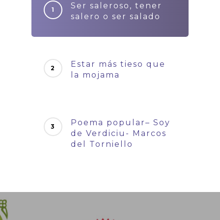
Ser saleroso, tener
salero o ser salado
Estar más tieso que
la mojama
Poema popular– Soy
de Verdiciu- Marcos
del Torniello