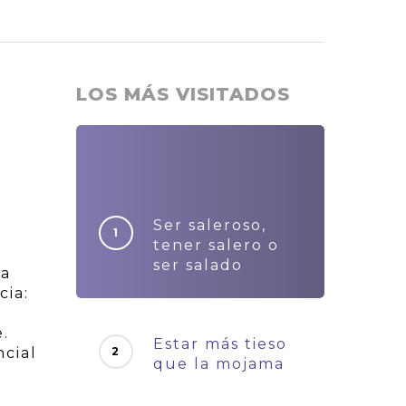
LOS MÁS VISITADOS
Ser saleroso,
tener salero o
ser salado
 a
cia:
e.
Estar más tieso
ncial
que la mojama