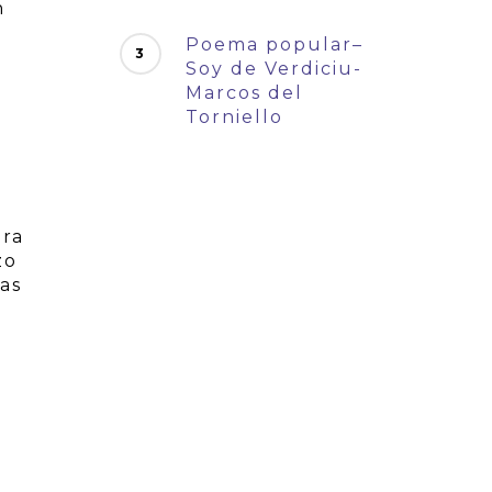
n
Poema popular–
Soy de Verdiciu-
u
Marcos del
Torniello
ara
zo
las