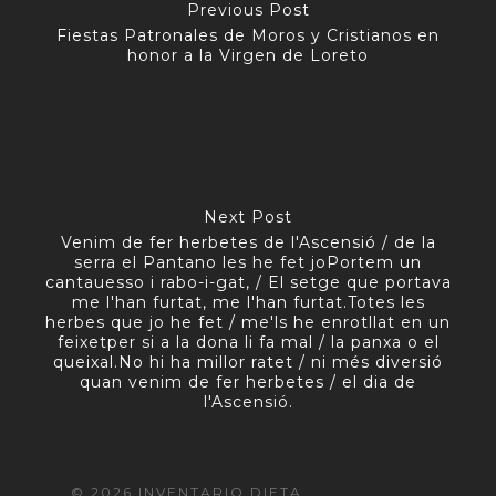
Previous Post
Fiestas Patronales de Moros y Cristianos en
honor a la Virgen de Loreto
Next Post
Venim de fer herbetes de l'Ascensió / de la
serra el Pantano les he fet joPortem un
cantauesso i rabo-i-gat, / El setge que portava
me l'han furtat, me l'han furtat.Totes les
herbes que jo he fet / me'ls he enrotllat en un
feixetper si a la dona li fa mal / la panxa o el
queixal.No hi ha millor ratet / ni més diversió
quan venim de fer herbetes / el dia de
l'Ascensió.
© 2026 INVENTARIO DIETA