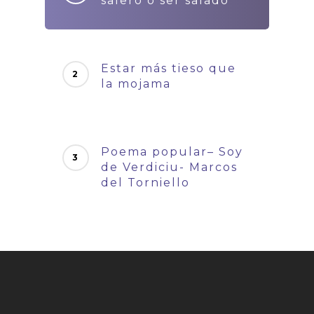
salero o ser salado
Estar más tieso que
la mojama
Poema popular– Soy
de Verdiciu- Marcos
del Torniello