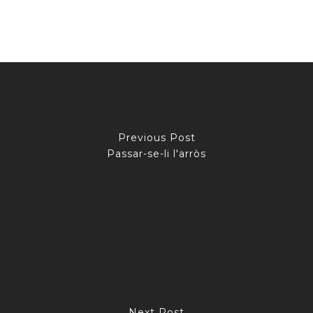
Previous Post
Passar-se-li l'arròs
Next Post