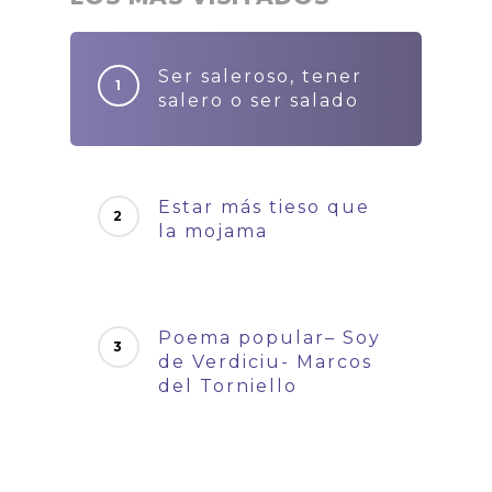
Ser saleroso, tener
salero o ser salado
Estar más tieso que
la mojama
Poema popular– Soy
de Verdiciu- Marcos
del Torniello