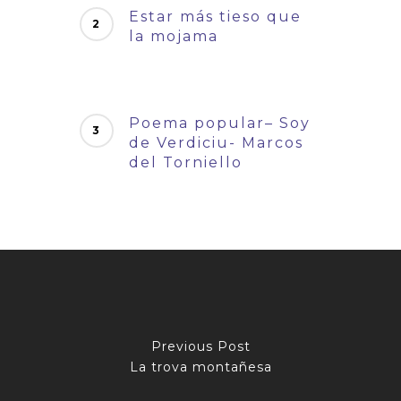
Estar más tieso que
la mojama
Poema popular– Soy
de Verdiciu- Marcos
del Torniello
Previous Post
La trova montañesa