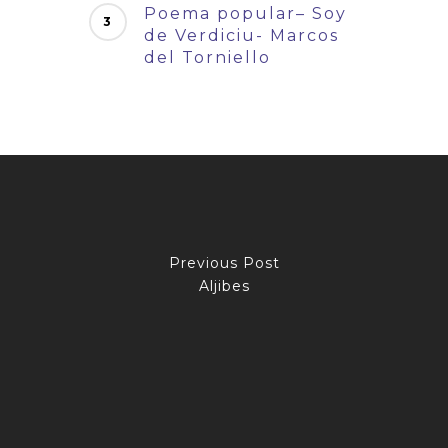
Poema popular– Soy
de Verdiciu- Marcos
del Torniello
Previous Post
Aljibes